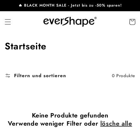
Direkt
🔥 BLACK MONTH SALE - Jetzt bis zu -50% sparen!
zum
Inhalt
Warenko
K
Startseite
a
t
Filtern und sortieren
0 Produkte
e
g
o
Keine Produkte gefunden
r
Verwende weniger Filter oder
lösche alle
i